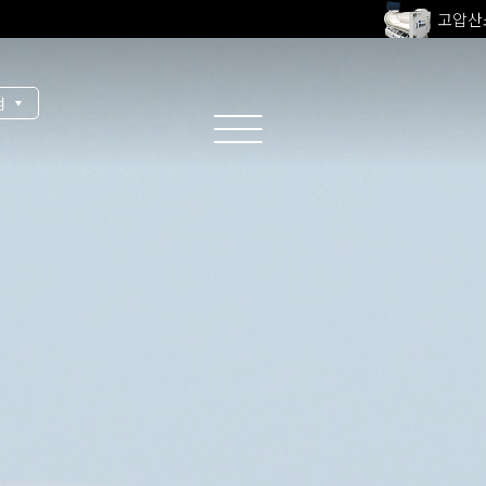
전 지점
울쎄라피
점